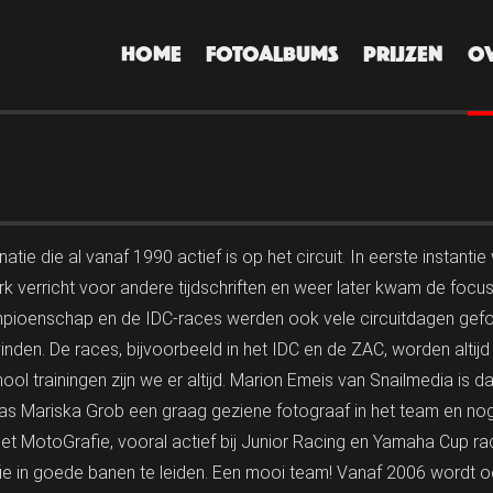
HOME
FOTOALBUMS
PRIJZEN
O
tie die al vanaf 1990 actief is op het circuit. In eerste instantie
 verricht voor andere tijdschriften en weer later kwam de focus
ioenschap en de IDC-races werden ook vele circuitdagen gefoto
vinden. De races, bijvoorbeeld in het IDC en de ZAC, worden alt
ool trainingen zijn we er altijd. Marion Emeis van Snailmedia is d
as Mariska Grob een graag geziene fotograaf in het team en nog
et MotoGrafie, vooral actief bij Junior Racing en Yamaha Cup ra
fie in goede banen te leiden. Een mooi team! Vanaf 2006 wordt o