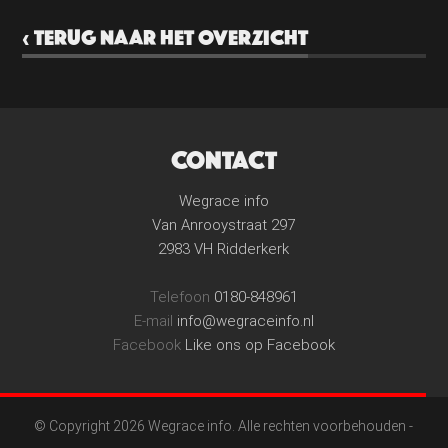
‹ TERUG NAAR HET OVERZICHT
CONTACT
Wegrace info
Van Anrooystraat 297
2983 VH Ridderkerk
Telefoon
0180-848961
E-mail
info@wegraceinfo.nl
Facebook
Like ons op Facebook
© Copyright 2026 Wegrace info. Alle rechten voorbehouden -