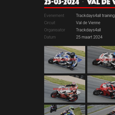
25-03-2024 | VAL D
Evenement
Trackdays4all training
Circuit
Val de Vienne
Organisator
Trackdays4all
Datum
25 maart 2024