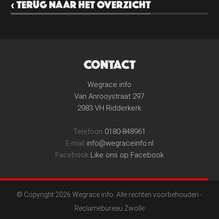
‹ TERUG NAAR HET OVERZICHT
CONTACT
Wegrace info
Van Anrooystraat 297
2983 VH Ridderkerk
Telefoon
0180-848961
E-mail
info@wegraceinfo.nl
Facebook
Like ons op Facebook
© Copyright 2026 Wegrace info. Alle rechten voorbehouden -
Reclamebureau Zwolle