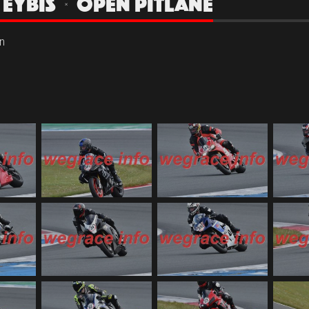
| EYBIS | OPEN PITLANE
n