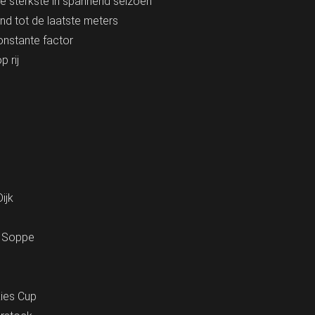
e sterkste in spannend seizoen
d tot de laatste meters
nstante factor
 rij
ijk
d Soppe
ies Cup