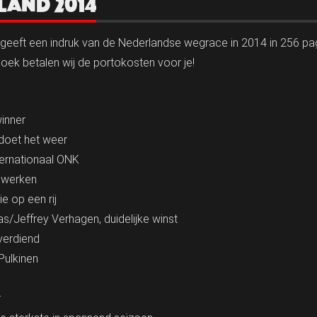
LAND 2014
geeft een indruk van de Nederlandse wegrace in 2014 in 256 pag
t boek betalen wij de portokosten voor je!
winner
 doet het weer
nternationaal ONK
r werken
e op een rij
/Jeffrey Verhagen, duidelijke winst
 verdiend
Pulkinen
r