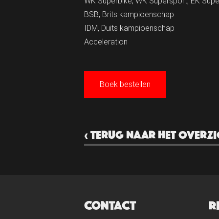
WK Superbike, WK Supersport, EK Supe
BSB, Brits kampioenschap
IDM, Duits kampioenschap
Acceleration
Boek bestellen
‹ TERUG NAAR HET OVERZI
CONTACT
R