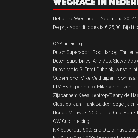
WEGRACE IN NEDER
Het boek ‘Wegrace in Nederland 2014’, 
De prijs voor dit boek is € 25,00. Bij di
ONK: inleiding
Dutch Supersport: Rob Hartog, Thriller-
Dutch Superbikes: Arie Vos: Sluwe Vos
Dutch Moto 3: Ernst Dubbink, winst in i
Supermono: Mike Velthuijzen, loon naa
FIM EK Supermono: Mike Velthuijzen: Dri
Zijspannen: Kees Kentrop/Danny de Haas
Classics: Jan-Frank Bakker, degelijk en
Honda Moriwaki 250 Junior Cup: Patrik 
OW Cup: inleiding
NK SuperCup 600: Eric Ott, onnavolbaa