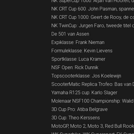
NK SuperCup 1000: Arjan van Hooren, d
NK CRT Cup 600: John Pasman, spannen
NK CRT Cup 1000: Geert de Rooy, de co
NK TwinCup: Jurgen Faro, tweede titel op
De 501 van Assen
Expiklasse: Frank Nieman
Formuleklasse: Kevin Lievens
Sportklasse: Luca Kramer
NSF Open: Rick Dunnik
Topscooterklasse: Jos Koelewijn
ScooterMatic Replica Trofeo: Bas van D
Yamaha R125 cup: Karlo Slager
Molenaar NSF100 Championship: Wali
3D Cup Pro: Atiba Belgrave
3D Cup: Theo Kerssens
MotoGP, Moto 2, Moto 3, Red Bull Rook